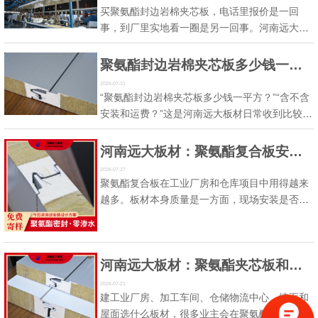
买聚氨酯封边岩棉夹芯板，电话里报价是一回
事，到厂里实地看一圈是另一回事。河南远大板
材建议业主在定板之前，花半天时间来厂里走一
趟。看什么？看这几个地方。一看生产线跑起来
聚氨酯封边岩棉夹芯板多少钱一平方？含安装吗？
什么样板材的生产过程，看现场比看样本直观。
2026-07-31
连续线从放卷、发泡、复合到切割，一条龙下
“聚氨酯封边岩棉夹芯板多少钱一平方？”“含不含
来。设备运转顺不顺、出来的板子板面平不平、
安装和运费？”这是河南远大板材日常收到比较多
切面干不干净，现场一站就能看到...…
的一类咨询。今天直接回答。价格区间参考在河
南，聚氨酯封边岩棉夹芯板的价格受几个因素影
河南远大板材：聚氨酯复合板安装，几个施工细节值得留意
响：板厚、岩棉密度、钢板厚度和镀层、封边工
2026-07-27
艺。常规规格的参考区间大致在每平方一百多元
聚氨酯复合板在工业厂房和仓库项目中用得越来
到两百多元不等。具体价格需要根据你的项目参
越多。板材本身质量是一方面，现场安装是否规
数来算。影响价格的主...…
范同样影响使用效果。河南远大板材结合项目经
验，把安装过程中几个值得留意的细节说清楚。
细节一：板材进场存放板子拉到现场，如果暂时
河南远大板材：聚氨酯夹芯板和聚氨酯封边岩棉夹芯板，工业厂房选哪种？
不装，要垫起来放。不要直接搁在泥地上，底部
潮气会顺着板缝往上走。用木方或枕木垫高，保
2026-07-21
建工业厂房、加工车间、仓储物流中心，墙面和
持底部通风干燥。上面盖防雨...…
屋面选什么板材，很多业主会在聚氨酯夹芯板和