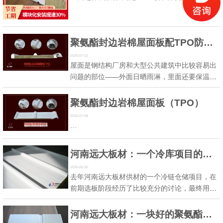
聚氨酯封边岩棉夹芯板之间权衡。河南远大板材
把两种产品的特点和适用场景说清楚。聚氨酯夹
芯板：保温为主，性价比突出芯材是聚氨酯硬
聚氨酯封边岩棉屋面板配TPO防水卷材，用在什么项目上合适？
泡，导热系数低，同等厚度下保温性能好。板子
自重轻，安装效率高。适合场景：对保温隔热有
2026-07-13
屋面是钢结构厂房和大型公共建筑中比较容易出
要求、防火等级要求适中的普通...…
问题的部位——外面日晒雨淋，里面还要保温隔
热。近几年，聚氨酯封边岩棉屋面板加TPO防水
卷材的组合方案，在一些对防水和保温要求比较
聚氨酯封边岩棉屋面板（TPO）
高的项目上用得越来越多。河南远大板材把这个
2026-07-08
产品的特点和适用场景梳理一下。什么是聚氨酯
…
封边岩棉屋面板加TPO？简单说，这个产品是以
岩棉为芯材、四周用聚氨...…
河南远大板材：一个冷库项目的板材选型复盘，这几点值得参考
2026-06-30
去年河南远大板材供材的一个冷链仓储项目，在
前期选板阶段经历了比较充分的讨论，最终用的
聚氨酯封边岩棉夹芯板。现在把当时的选型过程
和思路复盘出来，供有类似项目的业主参考。项
河南远大板材：一块好的聚氨酯复合板，从哪几个地方能看出来？
目基本情况项目位于河南某地，用途是冷冻仓