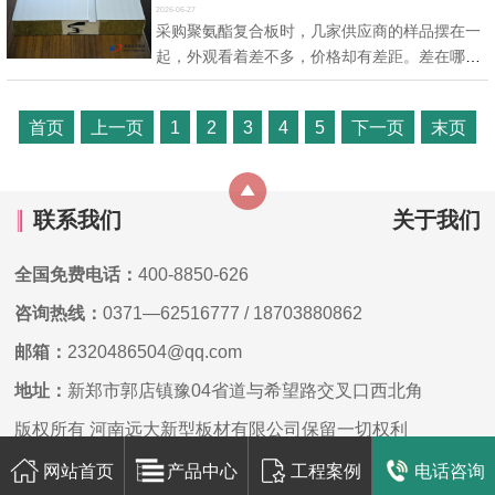
2026-06-27
储，设计库温 -18℃，外墙板需要兼顾保温和防
采购聚氨酯复合板时，几家供应商的样品摆在一
火要求。项目方初期在两种板型之间权衡：聚氨
起，外观看着差不多，价格却有差距。差在哪？
酯夹芯板，保温好但防火等...…
河南远大板材从生产角度说几个能直观判断质量
好坏的细节。细节一：看切面，看发泡密度拿一
首页
上一页
1
2
3
4
5
下一页
末页
块边角料看横切面。好的聚氨酯复合板，发泡层
孔隙细密均匀，没有大孔洞，没有明显分层。密
度均匀说明发泡设备计量准、混合匀。如果切面
有明显的大气泡或者密度高低...…
联系我们
关于我们
全国免费电话：
400-8850-626
咨询热线：
0371—62516777
/
18703880862
邮箱：
2320486504@qq.com
地址：
新郑市郭店镇豫04省道与希望路交叉口西北角
版权所有 河南远大新型板材有限公司保留一切权利
网站首页
产品中心
工程案例
电话咨询