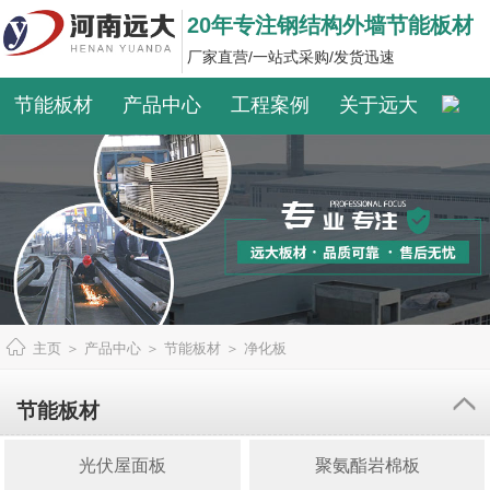
20年专注钢结构外墙节能板材
厂家直营/一站式采购/发货迅速
节能板材
产品中心
工程案例
关于远大
主页
＞
产品中心
＞
节能板材
＞
净化板
节能板材
光伏屋面板
聚氨酯岩棉板