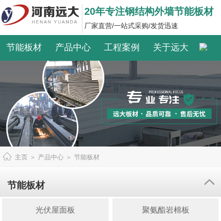
20年专注钢结构外墙节能板材
厂家直营/一站式采购/发货迅速
节能板材
产品中心
工程案例
关于远大
主页
＞
产品中心
＞
节能板材
节能板材
光伏屋面板
聚氨酯岩棉板