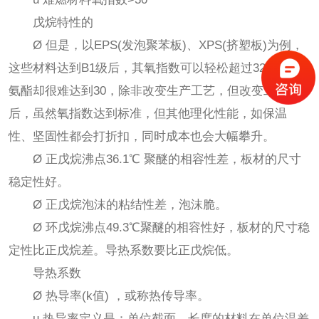
戊烷特性的
Ø 但是，以EPS(发泡聚苯板)、XPS(挤塑板)为例，
这些材料达到B1级后，其氧指数可以轻松超过32，但聚
氨酯却很难达到30，除非改变生产工艺，但改变工艺之
后，虽然氧指数达到标准，但其他理化性能，如保温
性、坚固性都会打折扣，同时成本也会大幅攀升。
Ø 正戊烷沸点36.1℃ 聚醚的相容性差，板材的尺寸
稳定性好。
Ø 正戊烷泡沫的粘结性差，泡沫脆。
Ø 环戊烷沸点49.3℃聚醚的相容性好，板材的尺寸稳
定性比正戊烷差。导热系数要比正戊烷低。
导热系数
Ø 热导率(k值) ，或称热传导率。
u 热导率定义是：单位截面、长度的材料在单位温差