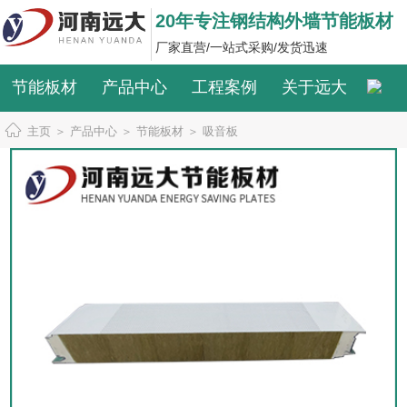
20年专注钢结构外墙节能板材
厂家直营/一站式采购/发货迅速
节能板材
产品中心
工程案例
关于远大
主页
＞
产品中心
＞
节能板材
＞
吸音板